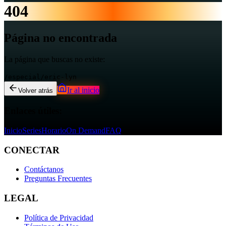
404
Página no encontrada
La página que buscas no existe:
/especial/eric-lyn
Ir al inicio
Volver atrás
Enlaces útiles:
Inicio
Series
Horario
On Demand
FAQ
CONECTAR
Contáctanos
Preguntas Frecuentes
LEGAL
Política de Privacidad