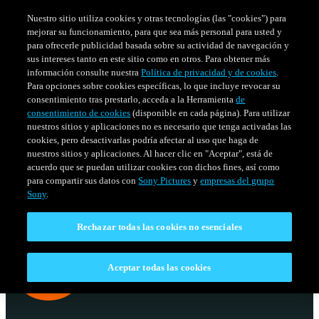
Nuestro sitio utiliza cookies y otras tecnologías (las "cookies") para
mejorar su funcionamiento, para que sea más personal para usted y
para ofrecerle publicidad basada sobre su actividad de navegación y
sus intereses tanto en este sitio como en otros. Para obtener más
información consulte nuestra
Política de privacidad y de cookies
.
Para opciones sobre cookies específicas, lo que incluye revocar su
consentimiento tras prestarlo, acceda a la Herramienta
de
consentimiento de cookies
(disponible en cada página). Para utilizar
nuestros sitios y aplicaciones no es necesario que tenga activadas las
cookies, pero desactivarlas podría afectar al uso que haga de
nuestros sitios y aplicaciones. Al hacer clic en "Aceptar", está de
acuerdo que se puedan utilizar cookies con dichos fines, así como
SERIES
HORARIO
para compartir sus datos con
Sony Pictures
y
empresas del grupo
Venezuela
Sony
.
Rechazar todas las cookies no esenciales
Aceptar todas las cookies