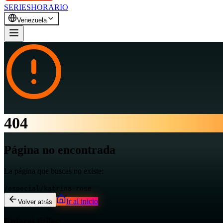
SERIES
HORARIO
Venezuela
404
Página no encontrada
La página que buscas no existe:
/especial/katrina-rose
Ir al inicio
Volver atrás
Enlaces útiles: