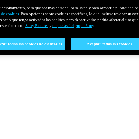
u funcionamiento, para que sea más personal para usted y para ofrecerle publicidad b
y de cookies
. Para opciones sobre cookies específicas, lo que incluye revocar su con
cesario que tenga activadas las cookies, pero desactivarlas podría afectar al uso que 
r sus datos con
Sony Pictures
y
empresas del grupo Sony
.
zar todas las cookies no esenciales
Aceptar todas las cookies