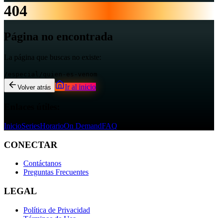
404
Página no encontrada
La página que buscas no existe:
/especial/quien-es-venom
Ir al inicio
Volver atrás
Enlaces útiles:
Inicio
Series
Horario
On Demand
FAQ
CONECTAR
Contáctanos
Preguntas Frecuentes
LEGAL
Política de Privacidad