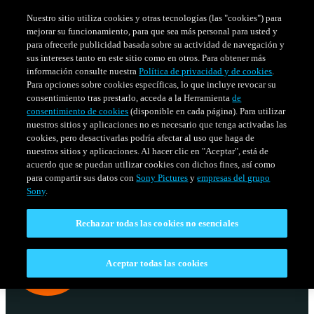
Nuestro sitio utiliza cookies y otras tecnologías (las "cookies") para
mejorar su funcionamiento, para que sea más personal para usted y
para ofrecerle publicidad basada sobre su actividad de navegación y
sus intereses tanto en este sitio como en otros. Para obtener más
información consulte nuestra
Política de privacidad y de cookies
.
Para opciones sobre cookies específicas, lo que incluye revocar su
consentimiento tras prestarlo, acceda a la Herramienta
de
consentimiento de cookies
(disponible en cada página). Para utilizar
nuestros sitios y aplicaciones no es necesario que tenga activadas las
cookies, pero desactivarlas podría afectar al uso que haga de
nuestros sitios y aplicaciones. Al hacer clic en "Aceptar", está de
acuerdo que se puedan utilizar cookies con dichos fines, así como
SERIES
HORARIO
para compartir sus datos con
Sony Pictures
y
empresas del grupo
Venezuela
Sony
.
Rechazar todas las cookies no esenciales
Aceptar todas las cookies