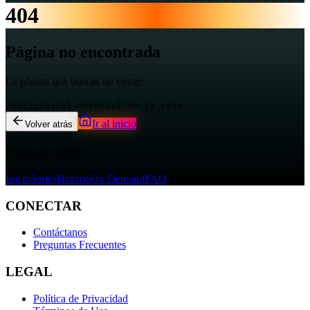
404
Página no encontrada
La página que buscas no existe:
/noticias/el-especial-de-la-casa
Ir al inicio
Volver atrás
Enlaces útiles:
Inicio
Series
Horario
On Demand
FAQ
CONECTAR
Contáctanos
Preguntas Frecuentes
LEGAL
Política de Privacidad