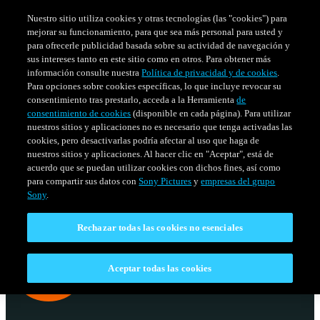
Nuestro sitio utiliza cookies y otras tecnologías (las "cookies") para
mejorar su funcionamiento, para que sea más personal para usted y
para ofrecerle publicidad basada sobre su actividad de navegación y
sus intereses tanto en este sitio como en otros. Para obtener más
información consulte nuestra
Política de privacidad y de cookies
.
Para opciones sobre cookies específicas, lo que incluye revocar su
consentimiento tras prestarlo, acceda a la Herramienta
de
consentimiento de cookies
(disponible en cada página). Para utilizar
nuestros sitios y aplicaciones no es necesario que tenga activadas las
cookies, pero desactivarlas podría afectar al uso que haga de
nuestros sitios y aplicaciones. Al hacer clic en "Aceptar", está de
acuerdo que se puedan utilizar cookies con dichos fines, así como
SERIES
HORARIO
para compartir sus datos con
Sony Pictures
y
empresas del grupo
Venezuela
Sony
.
Rechazar todas las cookies no esenciales
Aceptar todas las cookies