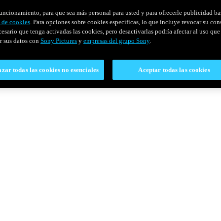
u funcionamiento, para que sea más personal para usted y para ofrecerle publicidad b
y de cookies
. Para opciones sobre cookies específicas, lo que incluye revocar su con
cesario que tenga activadas las cookies, pero desactivarlas podría afectar al uso que 
r sus datos con
Sony Pictures
y
empresas del grupo Sony
.
zar todas las cookies no esenciales
Aceptar todas las cookies