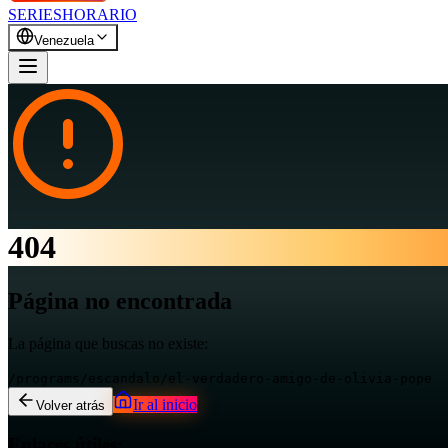
SERIES
HORARIO
Venezuela
404
Página no encontrada
La página que buscas no existe:
/programs/escandalo/el-verdadero-amigo-de-olivia-pope
Ir al inicio
Volver atrás
Enlaces útiles: