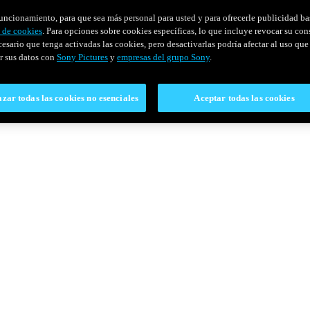
u funcionamiento, para que sea más personal para usted y para ofrecerle publicidad b
y de cookies
. Para opciones sobre cookies específicas, lo que incluye revocar su con
cesario que tenga activadas las cookies, pero desactivarlas podría afectar al uso que 
r sus datos con
Sony Pictures
y
empresas del grupo Sony
.
zar todas las cookies no esenciales
Aceptar todas las cookies