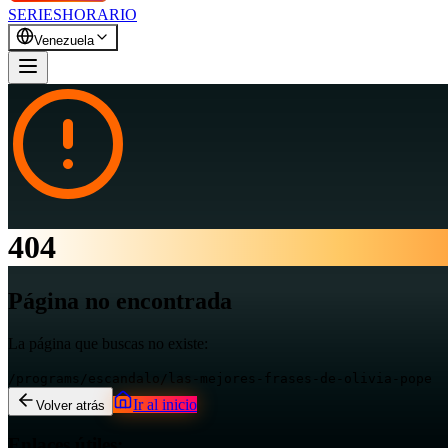
SERIES
HORARIO
Venezuela
404
Página no encontrada
La página que buscas no existe:
/programs/escandalo/las-mejores-frases-de-olivia-pope
Ir al inicio
Volver atrás
Enlaces útiles: