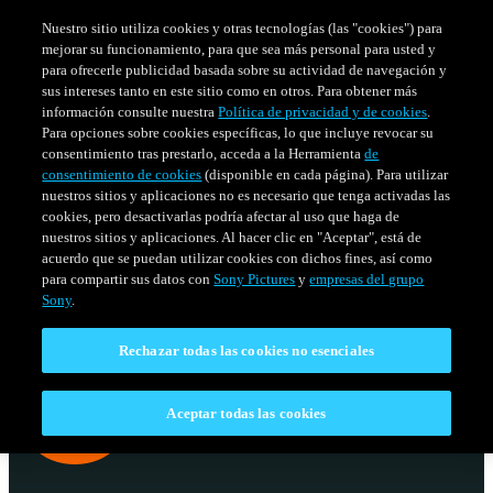
Nuestro sitio utiliza cookies y otras tecnologías (las "cookies") para
mejorar su funcionamiento, para que sea más personal para usted y
para ofrecerle publicidad basada sobre su actividad de navegación y
sus intereses tanto en este sitio como en otros. Para obtener más
información consulte nuestra
Política de privacidad y de cookies
.
Para opciones sobre cookies específicas, lo que incluye revocar su
consentimiento tras prestarlo, acceda a la Herramienta
de
consentimiento de cookies
(disponible en cada página). Para utilizar
nuestros sitios y aplicaciones no es necesario que tenga activadas las
cookies, pero desactivarlas podría afectar al uso que haga de
nuestros sitios y aplicaciones. Al hacer clic en "Aceptar", está de
acuerdo que se puedan utilizar cookies con dichos fines, así como
SERIES
HORARIO
para compartir sus datos con
Sony Pictures
y
empresas del grupo
Venezuela
Sony
.
Rechazar todas las cookies no esenciales
Aceptar todas las cookies