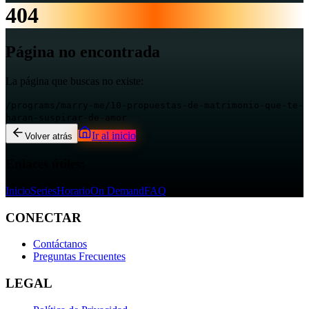
404
Página no encontrada
La página que buscas no existe:
/programs/marry-me/10-propuestas-de-matrimonio-que-te-
haran-suspirar-de-amor
Ir al inicio
Volver atrás
Enlaces útiles:
Inicio
Series
Horario
On Demand
FAQ
CONECTAR
Contáctanos
Preguntas Frecuentes
LEGAL