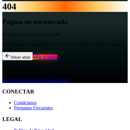
404
Página no encontrada
La página que buscas no existe:
/programs/revenge/emily-thorne-o-emily-vancamp-quien-
conoces
Ir al inicio
Volver atrás
Enlaces útiles:
Inicio
Series
Horario
On Demand
FAQ
CONECTAR
Contáctanos
Preguntas Frecuentes
LEGAL