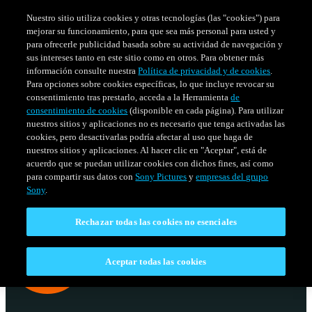
Nuestro sitio utiliza cookies y otras tecnologías (las "cookies") para
mejorar su funcionamiento, para que sea más personal para usted y
para ofrecerle publicidad basada sobre su actividad de navegación y
sus intereses tanto en este sitio como en otros. Para obtener más
información consulte nuestra
Política de privacidad y de cookies
.
Para opciones sobre cookies específicas, lo que incluye revocar su
consentimiento tras prestarlo, acceda a la Herramienta
de
consentimiento de cookies
(disponible en cada página). Para utilizar
nuestros sitios y aplicaciones no es necesario que tenga activadas las
cookies, pero desactivarlas podría afectar al uso que haga de
nuestros sitios y aplicaciones. Al hacer clic en "Aceptar", está de
acuerdo que se puedan utilizar cookies con dichos fines, así como
SERIES
HORARIO
para compartir sus datos con
Sony Pictures
y
empresas del grupo
Venezuela
Sony
.
Rechazar todas las cookies no esenciales
Aceptar todas las cookies