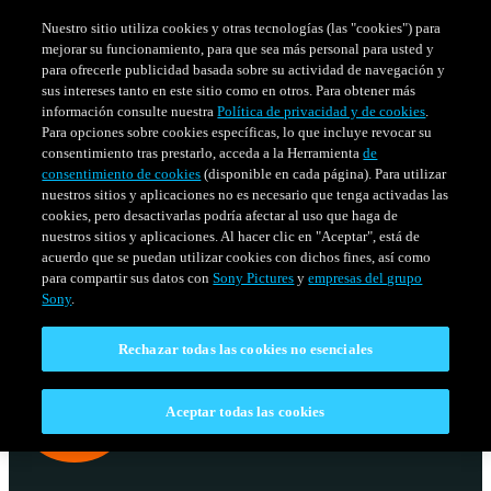
Nuestro sitio utiliza cookies y otras tecnologías (las "cookies") para
mejorar su funcionamiento, para que sea más personal para usted y
para ofrecerle publicidad basada sobre su actividad de navegación y
sus intereses tanto en este sitio como en otros. Para obtener más
información consulte nuestra
Política de privacidad y de cookies
.
Para opciones sobre cookies específicas, lo que incluye revocar su
consentimiento tras prestarlo, acceda a la Herramienta
de
consentimiento de cookies
(disponible en cada página). Para utilizar
nuestros sitios y aplicaciones no es necesario que tenga activadas las
cookies, pero desactivarlas podría afectar al uso que haga de
nuestros sitios y aplicaciones. Al hacer clic en "Aceptar", está de
acuerdo que se puedan utilizar cookies con dichos fines, así como
SERIES
HORARIO
para compartir sus datos con
Sony Pictures
y
empresas del grupo
Venezuela
Sony
.
Rechazar todas las cookies no esenciales
Aceptar todas las cookies