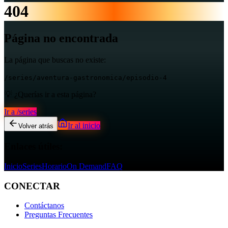
404
Página no encontrada
La página que buscas no existe:
/series/aventura-gastronomica/episodio-4
💡 ¿Querías ir a esta página?
Ir a
/series
Ir al inicio
Volver atrás
Enlaces útiles:
Inicio
Series
Horario
On Demand
FAQ
CONECTAR
Contáctanos
Preguntas Frecuentes