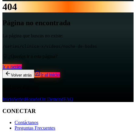
404
Página no encontrada
La página que buscas no existe:
/series/clinica-x/videos/noche-de-bodas
💡 ¿Querías ir a esta página?
Ir a
/series
Ir al inicio
Volver atrás
Enlaces útiles:
Inicio
Series
Horario
On Demand
FAQ
CONECTAR
Contáctanos
Preguntas Frecuentes