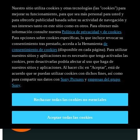
Nuestro sitio utiliza cookies y otras tecnologías (las "cookies") para
mejorar su funcionamiento, para que sea más personal para usted y
para ofrecerle publicidad basada sobre su actividad de navegación y
sus intereses tanto en este sitio como en otros. Para obtener más
información consulte nuestra
Política de privacidad y de cookies
.
Para opciones sobre cookies específicas, lo que incluye revocar su
consentimiento tras prestarlo, acceda a la Herramienta
de
consentimiento de cookies
(disponible en cada página). Para utilizar
nuestros sitios y aplicaciones no es necesario que tenga activadas las
cookies, pero desactivarlas podría afectar al uso que haga de
nuestros sitios y aplicaciones. Al hacer clic en "Aceptar", está de
acuerdo que se puedan utilizar cookies con dichos fines, así como
SERIES
HORARIO
para compartir sus datos con
Sony Pictures
y
empresas del grupo
Venezuela
Sony
.
Rechazar todas las cookies no esenciales
Aceptar todas las cookies