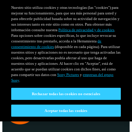
Nuestro sitio utiliza cookies y otras tecnologías (las "cookies") para
mejorar su funcionamiento, para que sea más personal para usted y
para ofrecerle publicidad basada sobre su actividad de navegación y
sus intereses tanto en este sitio como en otros. Para obtener más
información consulte nuestra
Política de privacidad y de cookies
.
Para opciones sobre cookies específicas, lo que incluye revocar su
consentimiento tras prestarlo, acceda a la Herramienta
de
consentimiento de cookies
(disponible en cada página). Para utilizar
nuestros sitios y aplicaciones no es necesario que tenga activadas las
cookies, pero desactivarlas podría afectar al uso que haga de
nuestros sitios y aplicaciones. Al hacer clic en "Aceptar", está de
acuerdo que se puedan utilizar cookies con dichos fines, así como
SERIES
HORARIO
para compartir sus datos con
Sony Pictures
y
empresas del grupo
Venezuela
Sony
.
Rechazar todas las cookies no esenciales
Aceptar todas las cookies