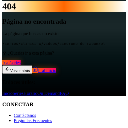
404
Página no encontrada
La página que buscas no existe:
/series/clinica-x/videos/sindrome-de-rapunzel
💡 ¿Querías ir a esta página?
Ir a
/series
Ir al inicio
Volver atrás
Enlaces útiles:
Inicio
Series
Horario
On Demand
FAQ
CONECTAR
Contáctanos
Preguntas Frecuentes