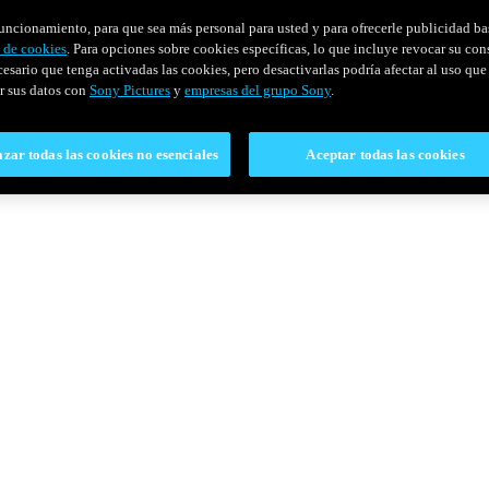
u funcionamiento, para que sea más personal para usted y para ofrecerle publicidad b
y de cookies
. Para opciones sobre cookies específicas, lo que incluye revocar su con
cesario que tenga activadas las cookies, pero desactivarlas podría afectar al uso que 
r sus datos con
Sony Pictures
y
empresas del grupo Sony
.
zar todas las cookies no esenciales
Aceptar todas las cookies