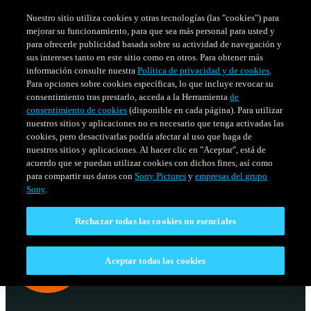
Nuestro sitio utiliza cookies y otras tecnologías (las "cookies") para
mejorar su funcionamiento, para que sea más personal para usted y
para ofrecerle publicidad basada sobre su actividad de navegación y
sus intereses tanto en este sitio como en otros. Para obtener más
información consulte nuestra
Política de privacidad y de cookies
.
Para opciones sobre cookies específicas, lo que incluye revocar su
consentimiento tras prestarlo, acceda a la Herramienta
de
consentimiento de cookies
(disponible en cada página). Para utilizar
nuestros sitios y aplicaciones no es necesario que tenga activadas las
cookies, pero desactivarlas podría afectar al uso que haga de
nuestros sitios y aplicaciones. Al hacer clic en "Aceptar", está de
acuerdo que se puedan utilizar cookies con dichos fines, así como
SERIES
HORARIO
para compartir sus datos con
Sony Pictures
y
empresas del grupo
Venezuela
Sony
.
Rechazar todas las cookies no esenciales
Aceptar todas las cookies