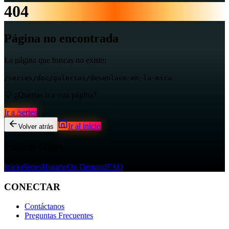
404
Página no encontrada
La página que buscas no existe:
/series/doc/galerias/desenlace-en-la-mira
💡 ¿Querías ir a esta página?
Ir a
/series
Ir al inicio
Volver atrás
Enlaces útiles:
Inicio
Series
Horario
On Demand
FAQ
CONECTAR
Contáctanos
Preguntas Frecuentes