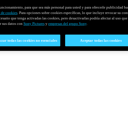
u funcionamiento, para que sea más personal para usted y para ofrecerle publicidad b
y de cookies
. Para opciones sobre cookies específicas, lo que incluye revocar su con
cesario que tenga activadas las cookies, pero desactivarlas podría afectar al uso que 
r sus datos con
Sony Pictures
y
empresas del grupo Sony
.
zar todas las cookies no esenciales
Aceptar todas las cookies