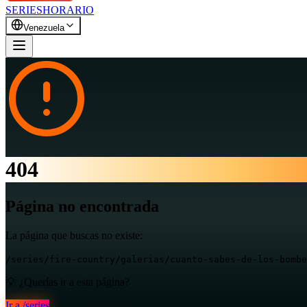
SERIES
HORARIO
Venezuela
404
Página no encontrada
La página que buscas no existe:
/series/fire-country/galerias/cuanto-sabes-de-los-bombe
💡 ¿Querías ir a esta página?
Ir a
/series