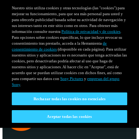
Nuestro sitio utiliza cookies y otras tecnologías (las "cookies") para
mejorar su funcionamiento, para que sea más personal para usted y
para ofrecerle publicidad basada sobre su actividad de navegación y
sus intereses tanto en este sitio como en otros. Para obtener más
información consulte nuestra
Política de privacidad y de cookies
.
Para opciones sobre cookies específicas, lo que incluye revocar su
consentimiento tras prestarlo, acceda a la Herramienta
de
consentimiento de cookies
(disponible en cada página). Para utilizar
nuestros sitios y aplicaciones no es necesario que tenga activadas las
cookies, pero desactivarlas podría afectar al uso que haga de
nuestros sitios y aplicaciones. Al hacer clic en "Aceptar", está de
acuerdo que se puedan utilizar cookies con dichos fines, así como
SERIES
HORARIO
para compartir sus datos con
Sony Pictures
y
empresas del grupo
Venezuela
Sony
.
Rechazar todas las cookies no esenciales
Aceptar todas las cookies