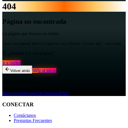
404
Página no encontrada
La página que buscas no existe:
/series/good-doctor/galerias/shaun-icono-del-autismo
💡 ¿Querías ir a esta página?
Ir a
/series
Ir al inicio
Volver atrás
Enlaces útiles:
Inicio
Series
Horario
On Demand
FAQ
CONECTAR
Contáctanos
Preguntas Frecuentes