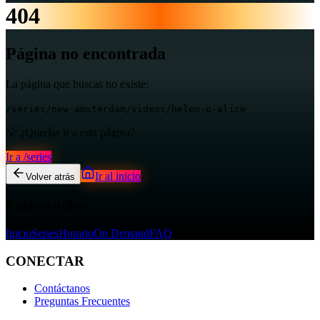
404
Página no encontrada
La página que buscas no existe:
/series/new-amsterdam/videos/helen-o-alice
💡 ¿Querías ir a esta página?
Ir a
/series
Ir al inicio
Volver atrás
Enlaces útiles:
Inicio
Series
Horario
On Demand
FAQ
CONECTAR
Contáctanos
Preguntas Frecuentes