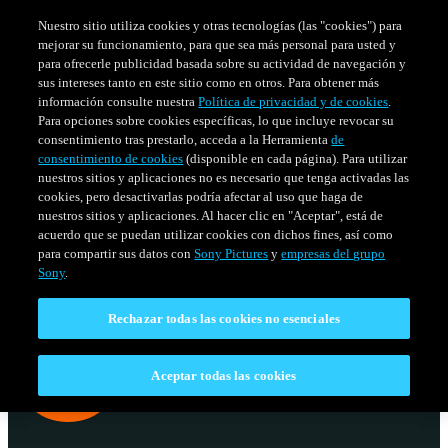
Nuestro sitio utiliza cookies y otras tecnologías (las "cookies") para
mejorar su funcionamiento, para que sea más personal para usted y
para ofrecerle publicidad basada sobre su actividad de navegación y
sus intereses tanto en este sitio como en otros. Para obtener más
información consulte nuestra
Política de privacidad y de cookies
.
Para opciones sobre cookies específicas, lo que incluye revocar su
consentimiento tras prestarlo, acceda a la Herramienta
de
consentimiento de cookies
(disponible en cada página). Para utilizar
nuestros sitios y aplicaciones no es necesario que tenga activadas las
cookies, pero desactivarlas podría afectar al uso que haga de
nuestros sitios y aplicaciones. Al hacer clic en "Aceptar", está de
acuerdo que se puedan utilizar cookies con dichos fines, así como
SERIES
HORARIO
para compartir sus datos con
Sony Pictures
y
empresas del grupo
Venezuela
Sony
.
Rechazar todas las cookies no esenciales
Aceptar todas las cookies