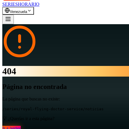
SERIES
HORARIO
Venezuela
404
Página no encontrada
La página que buscas no existe:
/series/royal-flying-doctor-service/noticias
💡 ¿Querías ir a esta página?
Ir a
/series