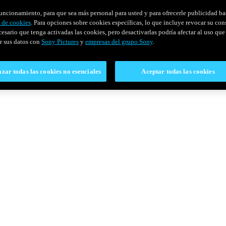
u funcionamiento, para que sea más personal para usted y para ofrecerle publicidad b
y de cookies
. Para opciones sobre cookies específicas, lo que incluye revocar su con
cesario que tenga activadas las cookies, pero desactivarlas podría afectar al uso que 
r sus datos con
Sony Pictures
y
empresas del grupo Sony
.
zar todas las cookies no esenciales
Aceptar todas las cookies