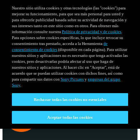
Nuestro sitio utiliza cookies y otras tecnologías (las "cookies") para
mejorar su funcionamiento, para que sea más personal para usted y
para ofrecerle publicidad basada sobre su actividad de navegación y
sus intereses tanto en este sitio como en otros. Para obtener más
información consulte nuestra
Política de privacidad y de cookies
.
Para opciones sobre cookies específicas, lo que incluye revocar su
consentimiento tras prestarlo, acceda a la Herramienta
de
consentimiento de cookies
(disponible en cada página). Para utilizar
nuestros sitios y aplicaciones no es necesario que tenga activadas las
cookies, pero desactivarlas podría afectar al uso que haga de
nuestros sitios y aplicaciones. Al hacer clic en "Aceptar", está de
acuerdo que se puedan utilizar cookies con dichos fines, así como
SERIES
HORARIO
para compartir sus datos con
Sony Pictures
y
empresas del grupo
Venezuela
Sony
.
Rechazar todas las cookies no esenciales
Aceptar todas las cookies