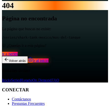
404
Página no encontrada
La página que buscas no existe:
/series/shark-tank-mexico/mas-del-tanque
💡 ¿Querías ir a esta página?
Ir a
/series
Ir al inicio
Volver atrás
Enlaces útiles:
Inicio
Series
Horario
On Demand
FAQ
CONECTAR
Contáctanos
Preguntas Frecuentes