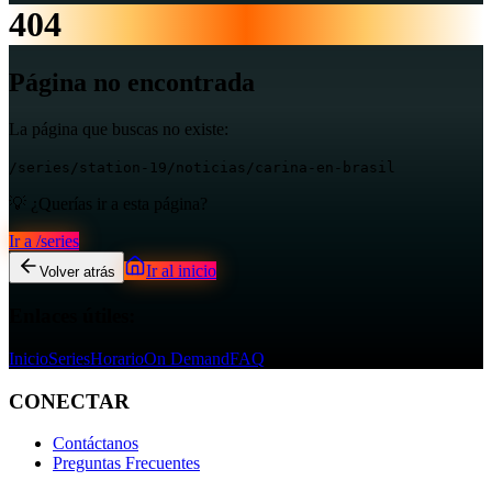
404
Página no encontrada
La página que buscas no existe:
/series/station-19/noticias/carina-en-brasil
💡 ¿Querías ir a esta página?
Ir a
/series
Ir al inicio
Volver atrás
Enlaces útiles:
Inicio
Series
Horario
On Demand
FAQ
CONECTAR
Contáctanos
Preguntas Frecuentes