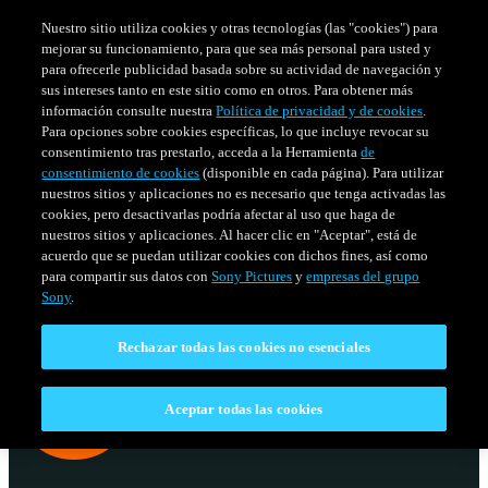
Nuestro sitio utiliza cookies y otras tecnologías (las "cookies") para
mejorar su funcionamiento, para que sea más personal para usted y
para ofrecerle publicidad basada sobre su actividad de navegación y
sus intereses tanto en este sitio como en otros. Para obtener más
información consulte nuestra
Política de privacidad y de cookies
.
Para opciones sobre cookies específicas, lo que incluye revocar su
consentimiento tras prestarlo, acceda a la Herramienta
de
consentimiento de cookies
(disponible en cada página). Para utilizar
nuestros sitios y aplicaciones no es necesario que tenga activadas las
cookies, pero desactivarlas podría afectar al uso que haga de
nuestros sitios y aplicaciones. Al hacer clic en "Aceptar", está de
acuerdo que se puedan utilizar cookies con dichos fines, así como
SERIES
HORARIO
para compartir sus datos con
Sony Pictures
y
empresas del grupo
Venezuela
Sony
.
Rechazar todas las cookies no esenciales
Aceptar todas las cookies