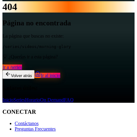
404
Página no encontrada
La página que buscas no existe:
/series/videos/morning-glory
💡 ¿Querías ir a esta página?
Ir a
/series
Ir al inicio
Volver atrás
Enlaces útiles:
Inicio
Series
Horario
On Demand
FAQ
CONECTAR
Contáctanos
Preguntas Frecuentes