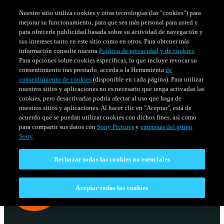
Nuestro sitio utiliza cookies y otras tecnologías (las "cookies") para
mejorar su funcionamiento, para que sea más personal para usted y
para ofrecerle publicidad basada sobre su actividad de navegación y
sus intereses tanto en este sitio como en otros. Para obtener más
información consulte nuestra
Política de privacidad y de cookies
.
Para opciones sobre cookies específicas, lo que incluye revocar su
consentimiento tras prestarlo, acceda a la Herramienta
de
consentimiento de cookies
(disponible en cada página). Para utilizar
nuestros sitios y aplicaciones no es necesario que tenga activadas las
cookies, pero desactivarlas podría afectar al uso que haga de
nuestros sitios y aplicaciones. Al hacer clic en "Aceptar", está de
acuerdo que se puedan utilizar cookies con dichos fines, así como
SERIES
HORARIO
para compartir sus datos con
Sony Pictures
y
empresas del grupo
Venezuela
Sony
.
Rechazar todas las cookies no esenciales
Aceptar todas las cookies