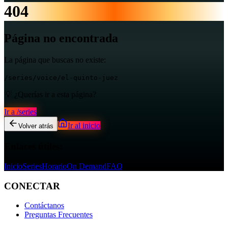
404
Página no encontrada
La página que buscas no existe:
/series/voice/el-quinto-juez
💡 ¿Querías ir a esta página?
Ir a
/series
Ir al inicio
Volver atrás
Enlaces útiles:
Inicio
Series
Horario
On Demand
FAQ
CONECTAR
Contáctanos
Preguntas Frecuentes