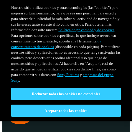
Nuestro sitio utiliza cookies y otras tecnologías (las "cookies") para
mejorar su funcionamiento, para que sea más personal para usted y
para ofrecerle publicidad basada sobre su actividad de navegación y
sus intereses tanto en este sitio como en otros. Para obtener más
información consulte nuestra
Política de privacidad y de cookies
.
Para opciones sobre cookies específicas, lo que incluye revocar su
consentimiento tras prestarlo, acceda a la Herramienta
de
consentimiento de cookies
(disponible en cada página). Para utilizar
nuestros sitios y aplicaciones no es necesario que tenga activadas las
cookies, pero desactivarlas podría afectar al uso que haga de
nuestros sitios y aplicaciones. Al hacer clic en "Aceptar", está de
acuerdo que se puedan utilizar cookies con dichos fines, así como
SERIES
HORARIO
para compartir sus datos con
Sony Pictures
y
empresas del grupo
Venezuela
Sony
.
Rechazar todas las cookies no esenciales
Aceptar todas las cookies