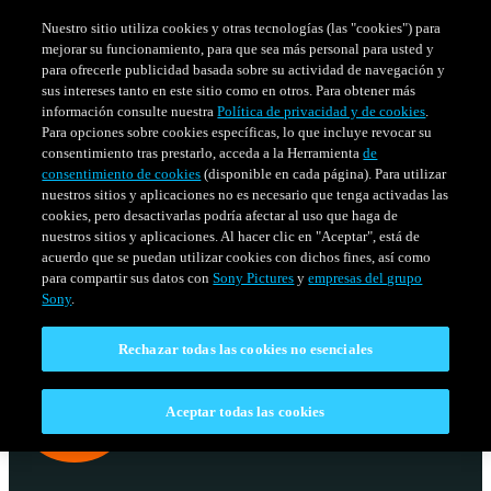
Nuestro sitio utiliza cookies y otras tecnologías (las "cookies") para
mejorar su funcionamiento, para que sea más personal para usted y
para ofrecerle publicidad basada sobre su actividad de navegación y
sus intereses tanto en este sitio como en otros. Para obtener más
información consulte nuestra
Política de privacidad y de cookies
.
Para opciones sobre cookies específicas, lo que incluye revocar su
consentimiento tras prestarlo, acceda a la Herramienta
de
consentimiento de cookies
(disponible en cada página). Para utilizar
nuestros sitios y aplicaciones no es necesario que tenga activadas las
cookies, pero desactivarlas podría afectar al uso que haga de
nuestros sitios y aplicaciones. Al hacer clic en "Aceptar", está de
acuerdo que se puedan utilizar cookies con dichos fines, así como
SERIES
HORARIO
para compartir sus datos con
Sony Pictures
y
empresas del grupo
Venezuela
Sony
.
Rechazar todas las cookies no esenciales
Aceptar todas las cookies