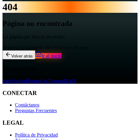
404
Página no encontrada
La página que buscas no existe:
/special/cargate-de-risa-con-himym
Ir al inicio
Volver atrás
Enlaces útiles:
Inicio
Series
Horario
On Demand
FAQ
CONECTAR
Contáctanos
Preguntas Frecuentes
LEGAL
Política de Privacidad