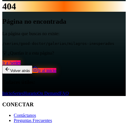
404
Página no encontrada
La página que buscas no existe:
/series/good-doctor/galerias/milagros-inesperados
💡 ¿Querías ir a esta página?
Ir a
/series
Ir al inicio
Volver atrás
Enlaces útiles:
Inicio
Series
Horario
On Demand
FAQ
CONECTAR
Contáctanos
Preguntas Frecuentes