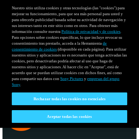
Nuestro sitio utiliza cookies y otras tecnologías (las "cookies") para
mejorar su funcionamiento, para que sea más personal para usted y
para ofrecerle publicidad basada sobre su actividad de navegación y
sus intereses tanto en este sitio como en otros. Para obtener más
información consulte nuestra
Política de privacidad y de cookies
.
Para opciones sobre cookies específicas, lo que incluye revocar su
consentimiento tras prestarlo, acceda a la Herramienta
de
consentimiento de cookies
(disponible en cada página). Para utilizar
nuestros sitios y aplicaciones no es necesario que tenga activadas las
cookies, pero desactivarlas podría afectar al uso que haga de
nuestros sitios y aplicaciones. Al hacer clic en "Aceptar", está de
acuerdo que se puedan utilizar cookies con dichos fines, así como
SERIES
HORARIO
para compartir sus datos con
Sony Pictures
y
empresas del grupo
Venezuela
Sony
.
Rechazar todas las cookies no esenciales
Aceptar todas las cookies