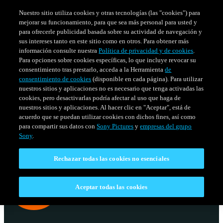
Nuestro sitio utiliza cookies y otras tecnologías (las "cookies") para
mejorar su funcionamiento, para que sea más personal para usted y
para ofrecerle publicidad basada sobre su actividad de navegación y
sus intereses tanto en este sitio como en otros. Para obtener más
información consulte nuestra
Política de privacidad y de cookies
.
Para opciones sobre cookies específicas, lo que incluye revocar su
consentimiento tras prestarlo, acceda a la Herramienta
de
consentimiento de cookies
(disponible en cada página). Para utilizar
nuestros sitios y aplicaciones no es necesario que tenga activadas las
cookies, pero desactivarlas podría afectar al uso que haga de
nuestros sitios y aplicaciones. Al hacer clic en "Aceptar", está de
acuerdo que se puedan utilizar cookies con dichos fines, así como
SERIES
HORARIO
para compartir sus datos con
Sony Pictures
y
empresas del grupo
Venezuela
Sony
.
Rechazar todas las cookies no esenciales
Aceptar todas las cookies