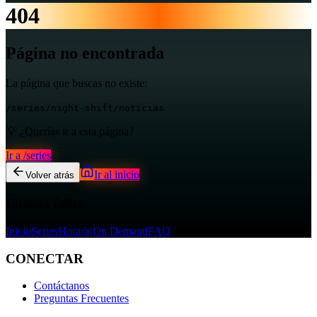
404
Página no encontrada
La página que buscas no existe:
/series/night-shift/noticias
💡 ¿Querías ir a esta página?
Ir a
/series
Ir al inicio
Volver atrás
Enlaces útiles:
Inicio
Series
Horario
On Demand
FAQ
CONECTAR
Contáctanos
Preguntas Frecuentes