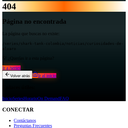
404
Página no encontrada
La página que buscas no existe:
/series/shark-tank-colombia/noticias/curiosidades-de-
alvaro
💡 ¿Querías ir a esta página?
Ir a
/series
Ir al inicio
Volver atrás
Enlaces útiles:
Inicio
Series
Horario
On Demand
FAQ
CONECTAR
Contáctanos
Preguntas Frecuentes