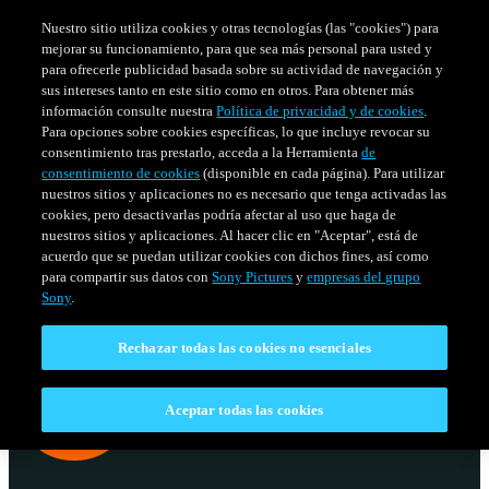
Nuestro sitio utiliza cookies y otras tecnologías (las "cookies") para
mejorar su funcionamiento, para que sea más personal para usted y
para ofrecerle publicidad basada sobre su actividad de navegación y
sus intereses tanto en este sitio como en otros. Para obtener más
información consulte nuestra
Política de privacidad y de cookies
.
Para opciones sobre cookies específicas, lo que incluye revocar su
consentimiento tras prestarlo, acceda a la Herramienta
de
consentimiento de cookies
(disponible en cada página). Para utilizar
nuestros sitios y aplicaciones no es necesario que tenga activadas las
cookies, pero desactivarlas podría afectar al uso que haga de
nuestros sitios y aplicaciones. Al hacer clic en "Aceptar", está de
acuerdo que se puedan utilizar cookies con dichos fines, así como
SERIES
HORARIO
para compartir sus datos con
Sony Pictures
y
empresas del grupo
Venezuela
Sony
.
Rechazar todas las cookies no esenciales
Aceptar todas las cookies