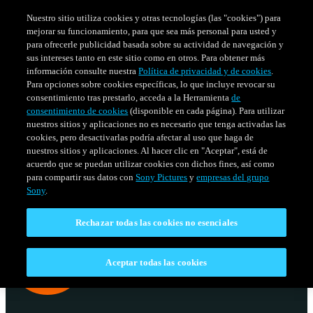
Nuestro sitio utiliza cookies y otras tecnologías (las "cookies") para
mejorar su funcionamiento, para que sea más personal para usted y
para ofrecerle publicidad basada sobre su actividad de navegación y
sus intereses tanto en este sitio como en otros. Para obtener más
información consulte nuestra
Política de privacidad y de cookies
.
Para opciones sobre cookies específicas, lo que incluye revocar su
consentimiento tras prestarlo, acceda a la Herramienta
de
consentimiento de cookies
(disponible en cada página). Para utilizar
nuestros sitios y aplicaciones no es necesario que tenga activadas las
cookies, pero desactivarlas podría afectar al uso que haga de
nuestros sitios y aplicaciones. Al hacer clic en "Aceptar", está de
acuerdo que se puedan utilizar cookies con dichos fines, así como
SERIES
HORARIO
para compartir sus datos con
Sony Pictures
y
empresas del grupo
Venezuela
Sony
.
Rechazar todas las cookies no esenciales
Aceptar todas las cookies