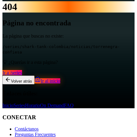
404
Página no encontrada
La página que buscas no existe:
/series/shark-tank-colombia/noticias/torrenegra-
confiesa
💡 ¿Querías ir a esta página?
Ir a
/series
Ir al inicio
Volver atrás
Enlaces útiles:
Inicio
Series
Horario
On Demand
FAQ
CONECTAR
Contáctanos
Preguntas Frecuentes